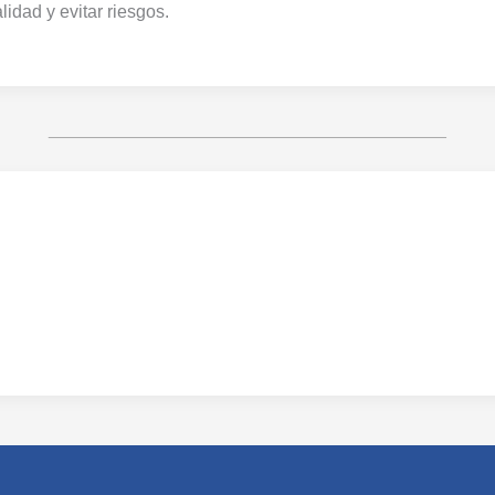
lidad y evitar riesgos.
________________________________________