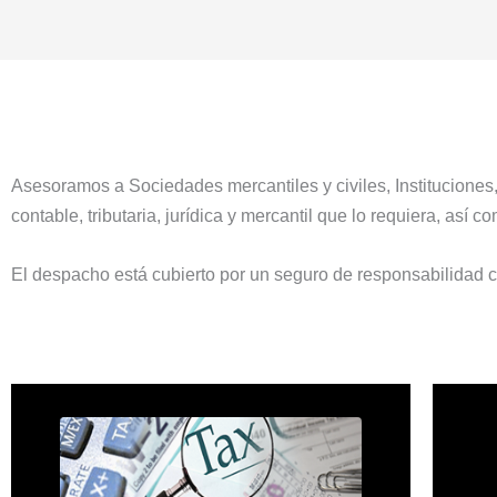
Asesoramos a Sociedades mercantiles y civiles, Instituciones,
contable, tributaria, jurídica y mercantil que lo requiera, así 
El despacho está cubierto por un seguro de responsabilidad ci