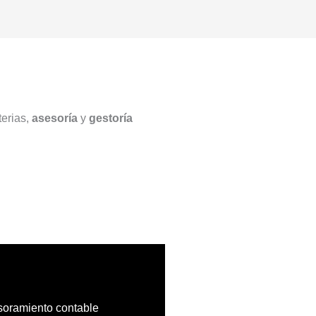
erias,
asesoría
y
gestoría
oramiento contable