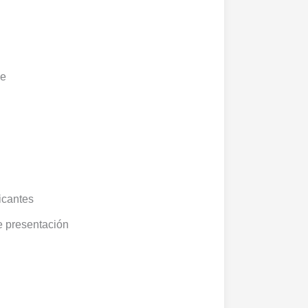
le
ficantes
e presentación