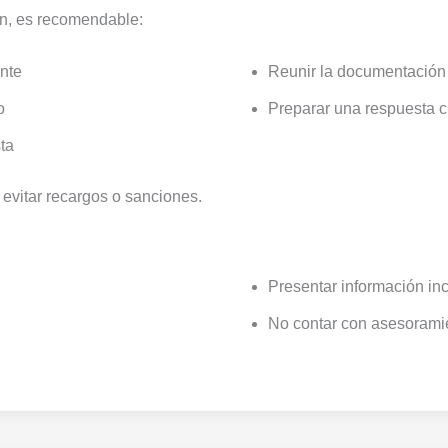
ón, es recomendable:
nte
Reunir la documentación
o
Preparar una respuesta cl
ta
 evitar recargos o sanciones.
Presentar información in
No contar con asesoramie