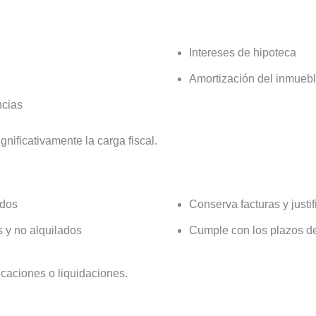
Intereses de hipoteca
Amortización del inmueb
ncias
nificativamente la carga fiscal.
idos
Conserva facturas y justi
s y no alquilados
Cumple con los plazos d
icaciones o liquidaciones.