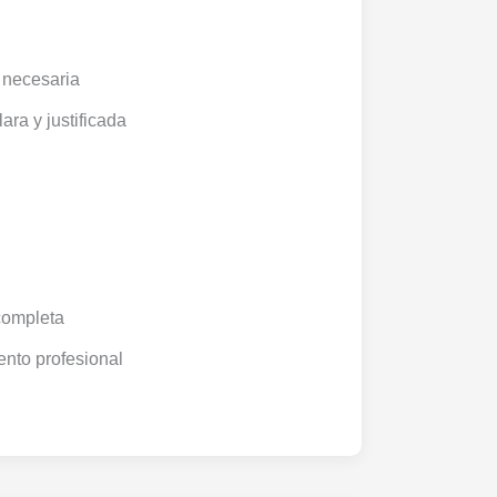
 necesaria
ara y justificada
completa
nto profesional