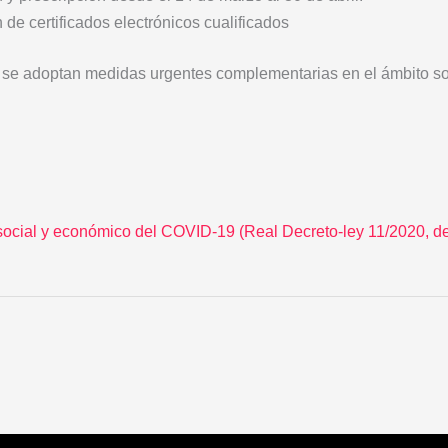
de certificados electrónicos cualificados
e se adoptan medidas urgentes complementarias en el ámbito so
ocial y económico del COVID-19 (Real Decreto-ley 11/2020, d