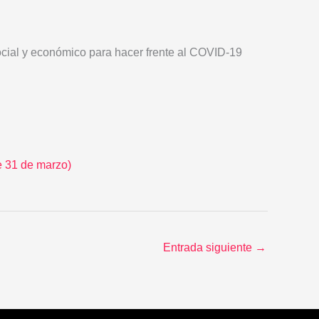
cial y económico para hacer frente al COVID-19
e 31 de marzo)
Entrada siguiente
→