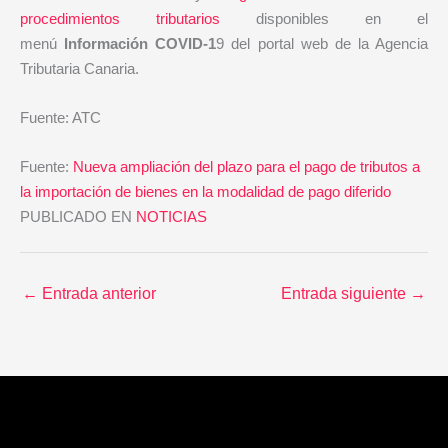
procedimientos tributarios
disponibles en el
menú
Información COVID-1
9 del portal web de la Agencia
Tributaria Canaria.
Fuente: ATC
Fuente:
Nueva ampliación del plazo para el pago de tributos a
la importación de bienes en la modalidad de pago diferido
PUBLICADO EN
NOTICIAS
←
Entrada anterior
Entrada siguiente
→