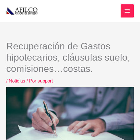
Ir
al
contenido
Recuperación de Gastos
hipotecarios, cláusulas suelo,
comisiones…costas.
/
Noticias
/ Por
support