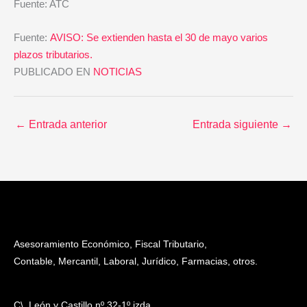
Fuente: ATC
Fuente:
AVISO: Se extienden hasta el 30 de mayo varios
plazos tributarios.
PUBLICADO EN
NOTICIAS
←
Entrada anterior
Entrada siguiente
→
Asesoramiento Económico, Fiscal Tributario,
Contable, Mercantil, Laboral, Jurídico, Farmacias, otros.
C\. León y Castillo nº 32-1º izda.