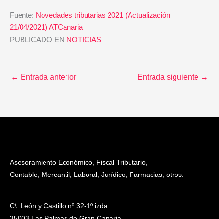
Fuente:
Novedades tributarias 2021 (Actualización
21/04/2021) ATCanaria
PUBLICADO EN
NOTICIAS
←
Entrada anterior
Entrada siguiente
→
Asesoramiento Económico, Fiscal Tributario,
Contable, Mercantil, Laboral, Jurídico, Farmacias, otros.
C\. León y Castillo nº 32-1º izda.
35003 Las Palmas de Gran Canaria